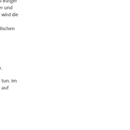
d Bürger
er und
 wird die
lischen
e.
 tun. Im
 auf