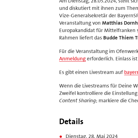
Am Dienstag, 28.05.2024, stellt si
und diskutiert mit ihnen zum Them
Vize-Generalsekretär der BayernS
Veranstaltung von
Matthias Dorn
Europakandidat für Mittelfranken
Rahmen liefert das
Budde Thiem T
Für die Veranstaltung im Ofenwerk
Anmeldung
erforderlich. Einlass i
Es gibt einen Livestream auf
bayer
Wenn die Livestreams für Deine W
Zweifel kontrolliere die Einstell
Content Sharing
; markiere die Ch
Details
Dienstag, 28. Mai 2024