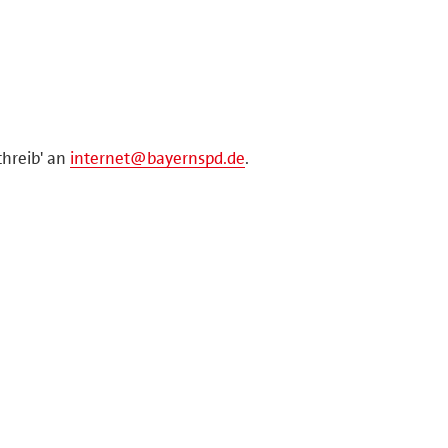
chreib' an
internet@bayernspd.de
.