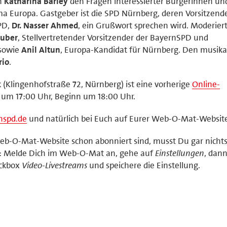
ch
Katharina Barley
den Fragen interessierter Bürgerinnen un
a Europa. Gastgeber ist die SPD Nürnberg, deren Vorsitzend
PD,
Dr. Nasser Ahmed
, ein Grußwort sprechen wird. Moderiert
huber
, Stellvertretender Vorsitzender der BayernSPD und
 sowie
Anil Altun
, Europa-Kandidat für Nürnberg. Den musika
rio
.
 (Klingenhofstraße 72, Nürnberg) ist eine vorherige
Online-
st um 17:00 Uhr, Beginn um 18:00 Uhr.
nspd.de
und natürlich bei Euch auf Eurer Web-O-Mat-Websit
eb-O-Mat-Website schon abonniert sind, musst Du gar nichts
ung: Melde Dich im Web-O-Mat an, gehe auf
Einstellungen
, dann
eckbox
Video-Livestreams
und speichere die Einstellung.